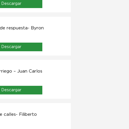
Descargar
 de respuesta- Byron
Descargar
irriego – Juan Carlos
Descargar
 calles- Filiberto