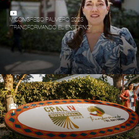
IV CONGRESO PALMERO 2023
“TRANSFORMANDO EL ENTORNO”
IV Congreso Palmero CPAL Día 1
1