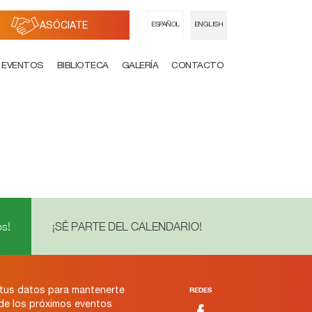
ASÓCIATE
ESPAÑOL
ENGLISH
EVENTOS
BIBLIOTECA
GALERÍA
CONTACTO
s!
¡SÉ PARTE DEL CALENDARIO!
tus datos para mantenerte
REDES
 de los próximos eventos