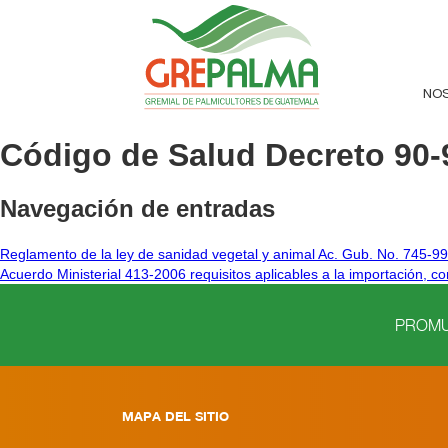
NO
Código de Salud Decreto 90-
Navegación de entradas
Reglamento de la ley de sanidad vegetal y animal Ac. Gub. No. 745-99
Acuerdo Ministerial 413-2006 requisitos aplicables a la importación, 
PROMUE
MAPA DEL SITIO