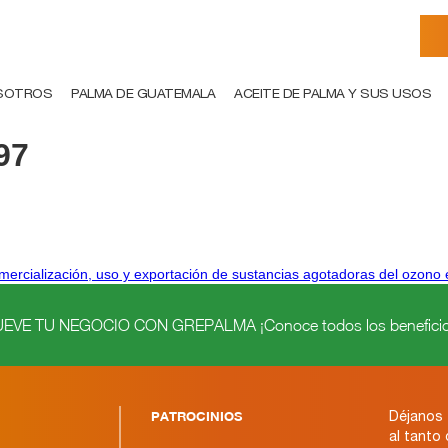
SOTROS
PALMA DE GUATEMALA
ACEITE DE PALMA Y SUS USOS
97
comercialización, uso y exportación de sustancias agotadoras del ozon
VE TU NEGOCIO CON GREPALMA ¡Conoce todos los beneficio
PATROCINIOS
Déjanos 
al tanto