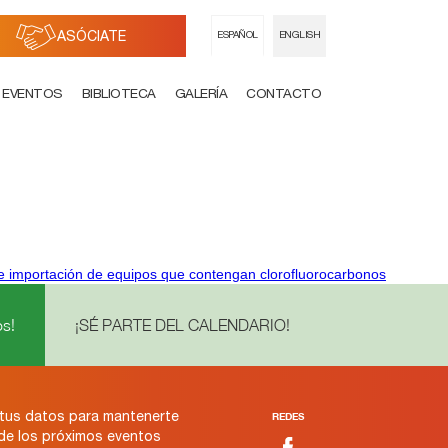
ASÓCIATE
ESPAÑOL
ENGLISH
EVENTOS
BIBLIOTECA
GALERÍA
CONTACTO
o e importación de equipos que contengan clorofluorocarbonos
s!
¡SÉ PARTE DEL CALENDARIO!
tus datos para mantenerte
REDES
 de los próximos eventos