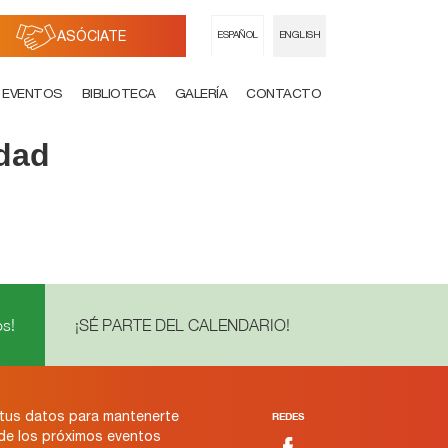
ASÓCIATE
ESPAÑOL
ENGLISH
EVENTOS
BIBLIOTECA
GALERÍA
CONTACTO
idad
s!
¡SÉ PARTE DEL CALENDARIO!
tus datos para mantenerte
REDES
 de los próximos eventos