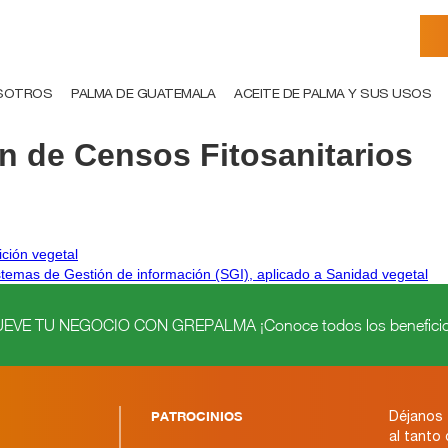
SOTROS
PALMA DE GUATEMALA
ACEITE DE PALMA Y SUS USOS
n de Censos Fitosanitarios
ición vegetal
stemas de Gestión de información (SGI), aplicado a Sanidad vegetal
VE TU NEGOCIO CON GREPALMA ¡Conoce todos los beneficio
PATROCINIOS
Déjanos 
al tanto