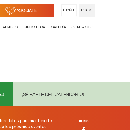
ASÓCIATE
ESPAÑOL
ENGLISH
EVENTOS
BIBLIOTECA
GALERÍA
CONTACTO
s!
¡SÉ PARTE DEL CALENDARIO!
tus datos para mantenerte
REDES
 de los próximos eventos