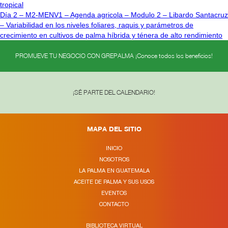
tropical
Día 2 – M2-MENV1 – Agenda agricola – Modulo 2 – Libardo Santacruz
– Variabilidad en los niveles foliares, raquis y parámetros de
crecimiento en cultivos de palma híbrida y ténera de alto rendimiento
PROMUEVE TU NEGOCIO CON GREPALMA ¡Conoce todos los beneficios!
¡SÉ PARTE DEL CALENDARIO!
MAPA DEL SITIO
INICIO
NOSOTROS
LA PALMA EN GUATEMALA
ACEITE DE PALMA Y SUS USOS
EVENTOS
CONTACTO
BIBLIOTECA VIRTUAL