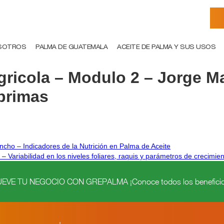
SOTROS
PALMA DE GUATEMALA
ACEITE DE PALMA Y SUS USOS
icola – Modulo 2 – Jorge Mar
 primas
cho – Indicadores de la Nutrición en Palma de Aceite
ariabilidad en los niveles foliares, raquis y parámetros de crecimient
VE TU NEGOCIO CON GREPALMA ¡Conoce todos los beneficio