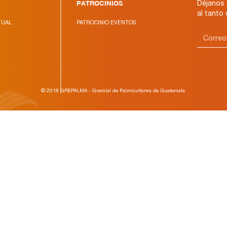
PATROCINIOS
Déjanos 
al tanto
TUAL
PATROCINIO EVENTOS
© 2018 GREPALMA - Gremial de Palmicultores de Guatemala.