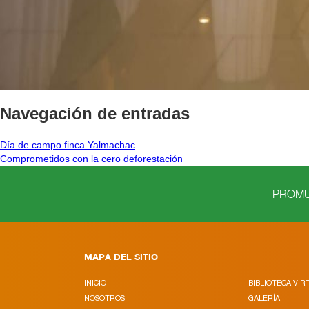
Navegación de entradas
Día de campo finca Yalmachac
Comprometidos con la cero deforestación
PROMUE
MAPA DEL SITIO
INICIO
BIBLIOTECA VIR
NOSOTROS
GALERÍA