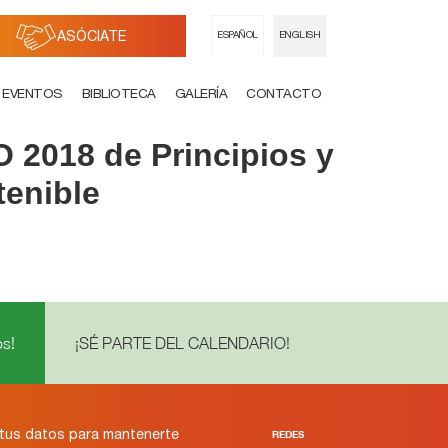
ASÓCIATE
ESPAÑOL
ENGLISH
EVENTOS
BIBLIOTECA
GALERÍA
CONTACTO
 2018 de Principios y
tenible
s!
¡SÉ PARTE DEL CALENDARIO!
tus datos para mantenerte
REDES