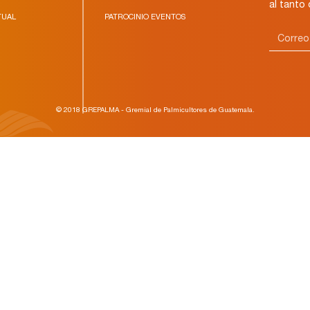
al tanto
TUAL
PATROCINIO EVENTOS
© 2018 GREPALMA - Gremial de Palmicultores de Guatemala.