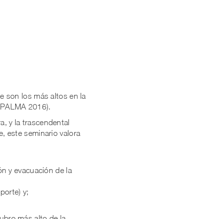
te son los más altos en la
DEPALMA 2016).
a, y la trascendental
e, este seminario valora
ón y evacuación de la
porte) y;
ubro más alto de la