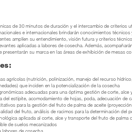
icas de 30 minutos de duración y el intercambio de criterios u
 nacionales e internacionales brindarán conocimientos técnicos 
entes amplíen su entendimiento, visión futura y criterios técnic
relevantes aplicadas a labores de cosecha. Además, acompañar
e presentarán su marca en las áreas de exhibición de mesas co
es:
s agrícolas (nutrición, polinización, manejo del recurso hídrico
medades) que inciden en la potencialización de la cosecha
ronómicas adecuadas para una óptima gestión de corte, alce y 
eza del estípite, acomodamiento de hojas, poda, adecuación de c
tativos para la gestión del fruto de palma de aceite (proyecció
alidad del fruto, análisis de racimos para la determinación del p
ológica aplicada al corte, alce y transporte del fruto de palma 
ible de suelos mecanizados
a labores de cosecha