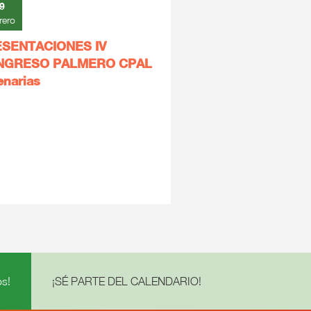
9
rero
SENTACIONES IV
NGRESO PALMERO CPAL
enarias
s!
¡SÉ PARTE DEL CALENDARIO!