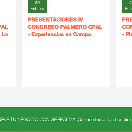
29
2
Febrero
Feb
PRESENTACIONES IV
PRE
PAL
CONGRESO PALMERO CPAL
CO
 La
- Experiencias en Campo
- Pl
VE TU NEGOCIO CON GREPALMA ¡Conoce todos los beneficio