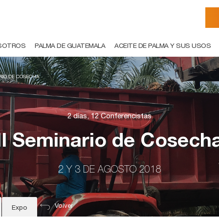
SOTROS
PALMA DE GUATEMALA
ACEITE DE PALMA Y SUS USOS
ARIO DE COSECHA
2 días, 12 Conferencistas
II Seminario de Cosech
2 Y 3 DE AGOSTO 2018
Volver
Expo