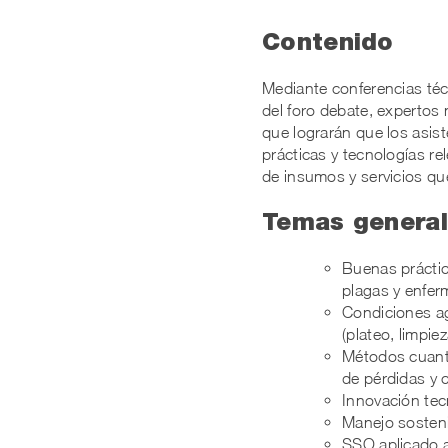
Contenido
Mediante conferencias técn
del foro debate, expertos
que lograrán que los asist
prácticas y tecnologías 
de insumos y servicios qu
Temas general
Buenas práctica
plagas y enfer
Condiciones ag
(plateo, limpi
Métodos cuanti
de pérdidas y c
Innovación tecn
Manejo sosten
SSO aplicado 