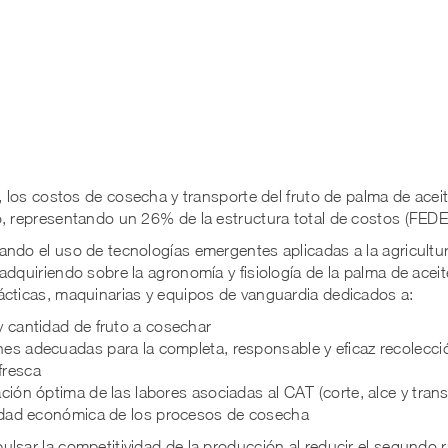
n, los costos de cosecha y transporte del fruto de palma de acei
vo, representando un 26% de la estructura total de costos (FE
ndo el uso de tecnologías emergentes aplicadas a la agricultur
adquiriendo sobre la agronomía y fisiología de la palma de aceit
ácticas, maquinarias y equipos de vanguardia dedicados a:
 y cantidad de fruto a cosechar
nes adecuadas para la completa, responsable y eficaz recolecci
fresca
ación óptima de las labores asociadas al CAT (corte, alce y trans
ilidad económica de los procesos de cosecha
lsar la competitividad de la producción al reducir el segundo r