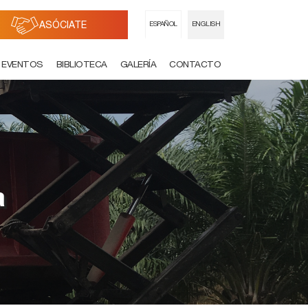
ASÓCIATE
ESPAÑOL
ENGLISH
EVENTOS
BIBLIOTECA
GALERÍA
CONTACTO
a