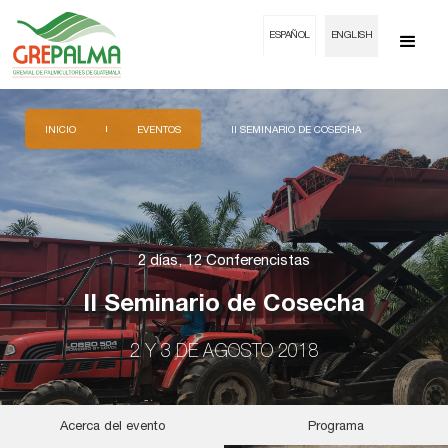
ESPAÑOL
ENGLISH
INICIO
EVENTOS
II SEMINARIO DE COSECHA
2 días, 12 Conferencistas
II Seminario de Cosecha
2 Y 3 DE AGOSTO 2018
Acerca del evento
Programa