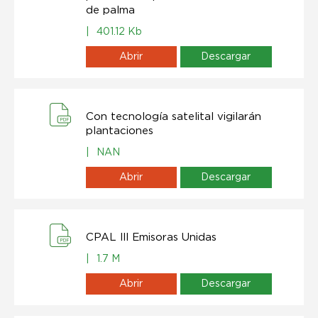
de palma
|
401.12 Kb
Abrir
Descargar
Con tecnología satelital vigilarán
plantaciones
|
NAN
Abrir
Descargar
CPAL lll Emisoras Unidas
|
1.7 M
Abrir
Descargar